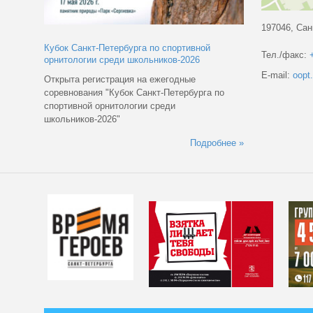
197046, Сан
 по спортивной
Тел./факс:
льников-2026
До 15 мая принимаем заявки на проведение
E-mail:
oopt
а ежегодные
эколого-просветительских мероприятий
нкт-Петербурга по
Подробнее »
и среди
Подробнее »