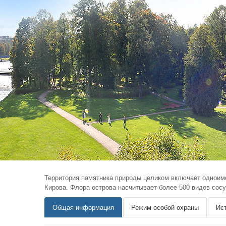
Территория памятника природы целиком включает одноиме
Кирова. Флора острова насчитывает более 500 видов сосу
Общая информация
Режим особой охраны
Ис