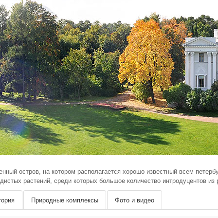
нный остров, на котором располагается хорошо известный всем петерб
дистых растений, среди которых большое количество интродуцентов из 
тория
Природные комплексы
Фото и видео