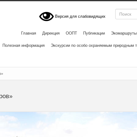
Версия для слабовидящих
Главная
Дирекция
ООПТ
Публикации
Экомаршруты
Полезная информация
Экскурсии по особо охраняемым природным т
в»
ров»